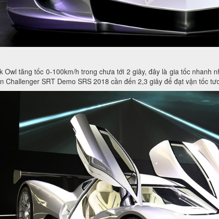
k Owl tăng tốc 0-100km/h trong chưa tới 2 giây, đây là gia tốc nhanh 
ện Challenger SRT Demo SRS 2018 cần đến 2,3 giây để đạt vận tốc t