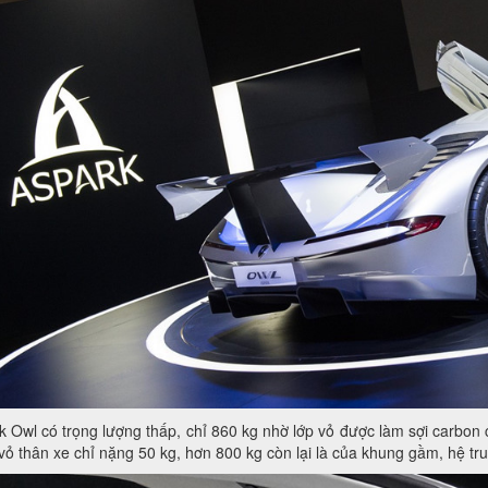
k Owl có trọng lượng thấp, chỉ 860 kg nhờ lớp vỏ được làm sợi carbon
vỏ thân xe chỉ nặng 50 kg, hơn 800 kg còn lại là của khung gầm, hệ tru