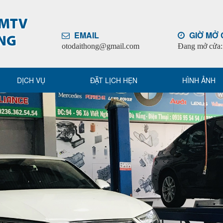
EMAIL
GIỜ MỞ
otodaithong@gmail.com
Đang mở cửa: 
DỊCH VỤ
ĐẶT LỊCH HẸN
HÌNH ẢNH