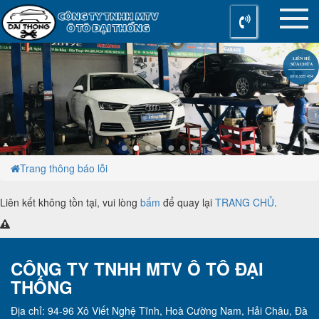
LIÊN HỆ
SỬA CHỮA
0916 955 454
Trang thông báo lỗi
Liên kết không tồn tại, vui lòng
bấm
để quay lại
TRANG CHỦ
.
CÔNG TY TNHH MTV Ô TÔ ĐẠI
THỐNG
Địa chỉ: 94-96 Xô Viết Nghệ Tĩnh, Hoà Cường Nam, Hải Châu, Đà