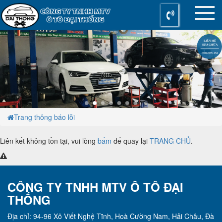
LIÊN HỆ
SỬA CHỮA
0916 955 454
Trang thông báo lỗi
Liên kết không tồn tại, vui lòng
bấm
để quay lại
TRANG CHỦ
.
CÔNG TY TNHH MTV Ô TÔ ĐẠI
THỐNG
Địa chỉ: 94-96 Xô Viết Nghệ Tĩnh, Hoà Cường Nam, Hải Châu, Đà