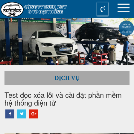
LIÊN HỆ
SỬA CHỮA
0916 955 454
DỊCH VỤ
Test đọc xóa lỗi và cài đặt phần mềm
hệ thống điện tử