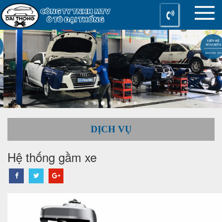
LIÊN HỆ
SỬA CHỮA
0916 955 454
DỊCH VỤ
Hệ thống gầm xe